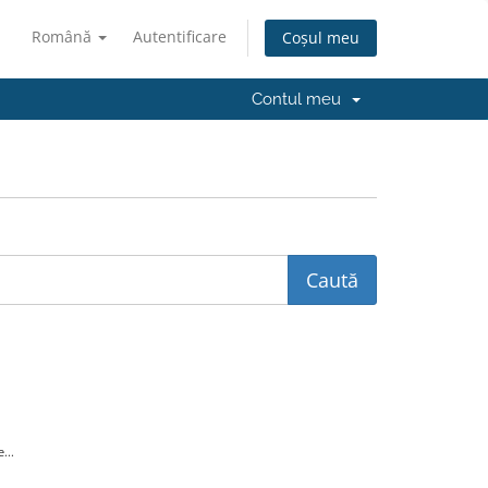
Română
Autentificare
Coșul meu
Contul meu
...