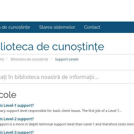
a de cunoștințe
Starea sistemelor
Contact
lioteca de cunoștințe
nți
Biblioteca de cunoștințe
Support Levels
icole
s Level-1 support?
mary support level responsible for basic client issues. The first job of a Level 1...
s Level-2 support?
pport is a more in-depth technical support level than Level-1 and therefore costs more
s Level-3 support?