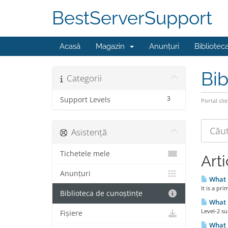
BestServerSupport
Acasă
Magazin
Anunțuri
Bibliotec
Bib
Categorii
3
Support Levels
Portal clie
Asistență
Tichetele mele
Art
Anunțuri
What i
It is a pri
Biblioteca de cunoștințe
What i
Level-2 su
Fișiere
What i